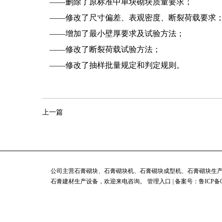
——删除了原标准中单块砌块质量要求；
——修改了尺寸偏差、表观密度、断裂荷载要求
——增加了最小壁厚要求及试验方法；
——修改了断裂荷载试验方法；
——修改了抽样批量规定和判定规则。
上一篇
公司主营石膏砌块、石膏砌块机、石膏砌块成型机、石膏砌块生
石膏建材生产设备，欢迎来电咨询。
管理入口
| 备案号：鲁ICP备0