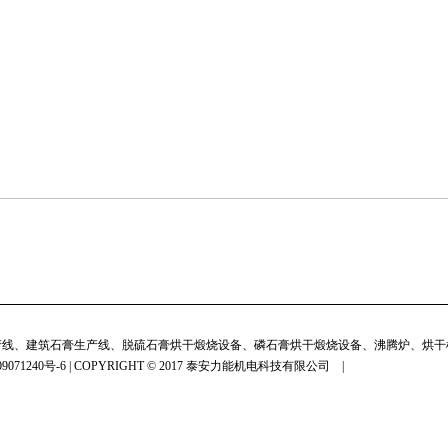
；
产线、建筑石膏生产线、脱硫石膏烘干煅烧设备、磷石膏烘干煅烧设备、沸腾炉、烘干
9071240号-6 | COPYRIGHT © 2017 泰安力能机电科技有限公司 |